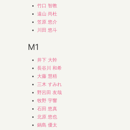
竹口 智教
遠山 尚杜
笠原 悠介
川田 悠斗
M1
井下 大幹
長谷川 和希
大藤 慧梧
三木 すみれ
野呂田 友哉
牧野 宇響
石田 悠真
北原 悠也
鍋島 優太