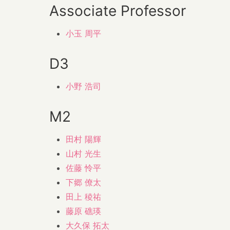
Associate Professor
小玉 周平
D3
小野 浩司
M2
田村 陽輝
山村 光生
佐藤 怜平
下郷 僚太
田上 稜祐
藤原 礁瑛
大久保 拓太