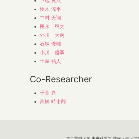
下地 良汰
鈴木 涼平
中村 天翔
民永 昂大
外川 大嗣
石塚 優輔
小川 優季
土屋 祐人
Co-Researcher
千葉 尭
高橋 時市郎
東京電機大学
未来科学部
情報メディア