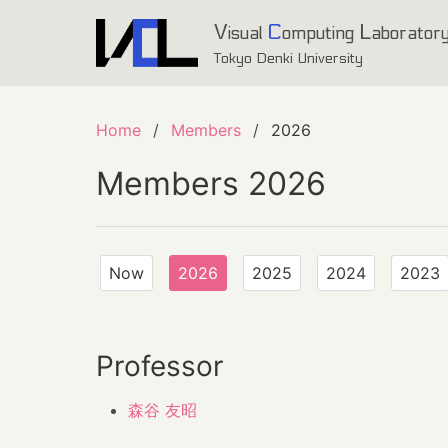
V
C
L
isual
omputing
aborator
Tokyo Denki University
Home
Members
2026
Members 2026
Now
2026
2025
2024
2023
Professor
森谷 友昭