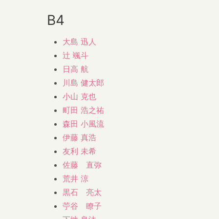
B4
大島 迅人
辻 颯斗
日高 航
川島 健太郎
小山 克也
町田 浩之祐
森田 小風流
伊藤 真浩
友利 未希
佐藤 直弥
荒井 涼
黒石 亮太
苧谷 瞭子