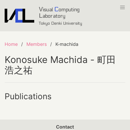
V
C
isual
omputing
L
aboratory
Tokyo Denki University
Home
Members
K-machida
Konosuke Machida - 町田
浩之祐
Publications
Contact