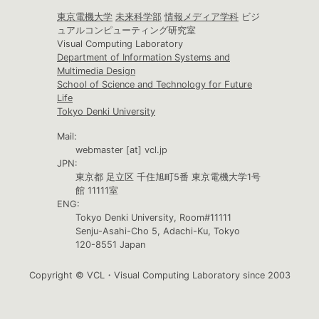
東京電機大学
未来科学部
情報メディア学科
ビジ
ュアルコンピューティング研究室
Visual Computing Laboratory
Department of Information Systems and
Multimedia Design
School of Science and Technology for Future
Life
Tokyo Denki University
Mail:
webmaster [at] vcl.jp
JPN:
東京都 足立区 千住旭町5番 東京電機大学1号
館 11111室
ENG:
Tokyo Denki University, Room#11111
Senju-Asahi-Cho 5, Adachi-Ku, Tokyo
120-8551 Japan
Copyright © VCL・Visual Computing Laboratory since 2003