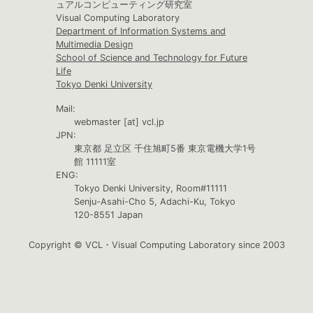
ュアルコンピューティング研究室
Visual Computing Laboratory
Department of Information Systems and
Multimedia Design
School of Science and Technology for Future
Life
Tokyo Denki University
Mail:
webmaster [at] vcl.jp
JPN:
東京都 足立区 千住旭町5番 東京電機大学1号
館 11111室
ENG:
Tokyo Denki University, Room#11111
Senju-Asahi-Cho 5, Adachi-Ku, Tokyo
120-8551 Japan
Copyright © VCL・Visual Computing Laboratory since 2003