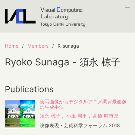
V
C
isual
omputing
L
aboratory
Tokyo Denki University
Home
Members
R-sunaga
Ryoko Sunaga - 須永 椋子
Publications
実写画像からデジタルアニメ調背景画像
の生成手法
須永 椋子
,
小玉 周平
,
高橋 時市郎
映像表現・芸術科学フォーラム 2018