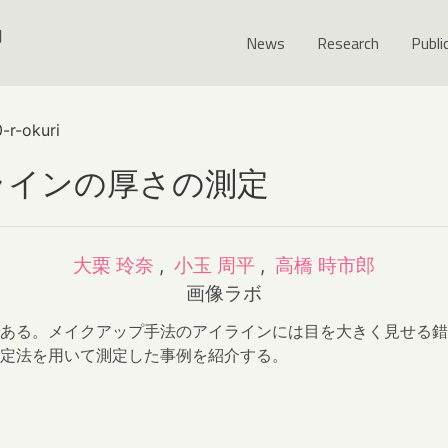
y
News
Research
Publi
-r-okuri
ラインの厚さの測定
大栗 玲奈
,
小玉 周平
,
高橋 時市郎
画像ラボ
ある。メイクアップ手法のアイラインには目を大きく見せる錯
定法を用いて測定した事例を紹介する。