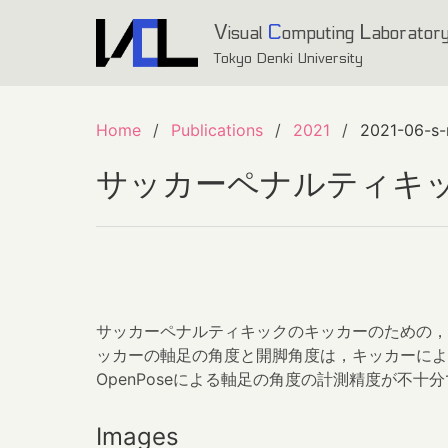
V
C
L
isual
omputing
aborator
Tokyo Denki University
Home
Publications
2021
2021-06-s-
サッカーペナルティキ
サッカーペナルティキックのキッカーのための，
ッカーの軸足の角度と開脚角度は，キッカーに
OpenPoseによる軸足の角度の計測精度が不
Images