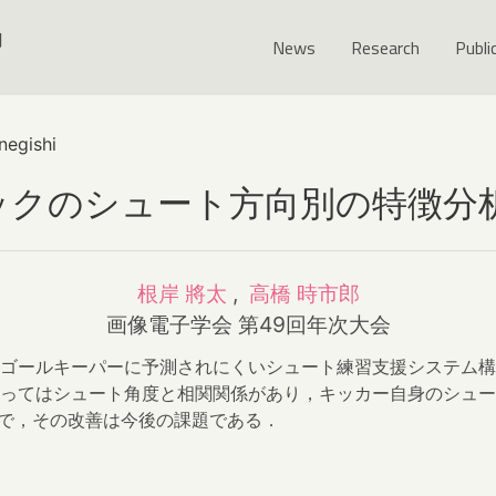
y
News
Research
Publi
negishi
ックのシュート方向別の特徴分
根岸 將太
,
高橋 時市郎
画像電子学会 第49回年次大会
ゴールキーパーに予測されにくいシュート練習支援システム構
よってはシュート角度と相関関係があり，キッカー自身のシュー
十分で，その改善は今後の課題である．