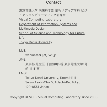
Contact
東京電機大学
未来科学部
情報メディア学科
ビジ
ュアルコンピューティング研究室
Visual Computing Laboratory
Department of Information Systems and
Multimedia Design
School of Science and Technology for Future
Life
Tokyo Denki University
Mail:
webmaster [at] vcl.jp
JPN:
東京都 足立区 千住旭町5番 東京電機大学1号
館 11111室
ENG:
Tokyo Denki University, Room#11111
Senju-Asahi-Cho 5, Adachi-Ku, Tokyo
120-8551 Japan
Copyright © VCL・Visual Computing Laboratory since 2003